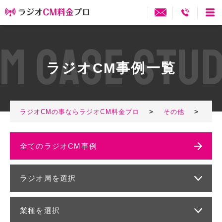
M
C
A
S
E
S
T
U
ラジオCM事例一覧
ラジオCMの事ならラジオCM料金プロ
>
その他
>
2ペ
全てのラジオCM事例
ラジオ局を選択
業種を選択