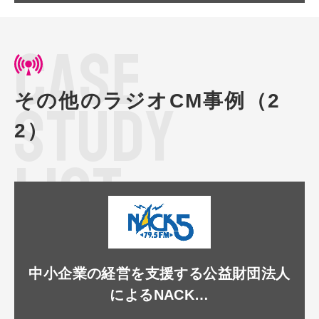
C
A
S
E
その他のラジオCM事例（2
S
T
U
D
Y
2）
L
I
S
T
中小企業の経営を支援する公益財団法人
によるNACK…