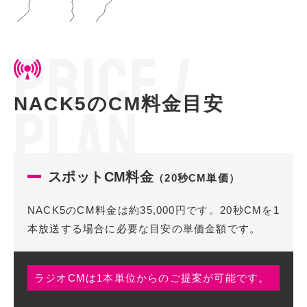
P
R
I
C
E
/
NACK5のCM料金目安
P
L
A
N
スポットCM料金
（20秒CM単価）
NACK5のCM料金は約35,000円です。
20秒CMを1
本放送する場合に必要な目安の単価金額です。
ラジオCMは1本単位からのご提案が可能です。