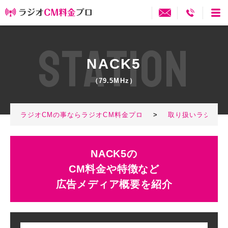
S
T
A
T
I
O
N
NACK5
（79.5MHz）
ラジオCMの事ならラジオCM料金プロ
>
取り扱いラジオ局
NACK5の
CM料金や特徴など
広告メディア概要を紹介