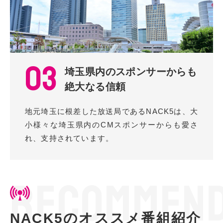
03
埼玉県内のスポンサーからも
絶大なる信頼
地元埼玉に根差した放送局であるNACK5は、大
小様々な埼玉県内のCMスポンサーからも愛さ
れ、支持されています。
R
E
C
O
M
M
E
N
NACK5のオススメ番組紹介