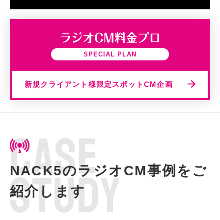
SPECIAL PLAN
新規クライアント様限定スポットCM企画
C
A
S
E
NACK5のラジオCM事例をご
S
T
U
D
Y
紹介します