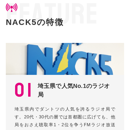
F
E
A
T
U
R
E
NACK5の特徴
01
埼玉県で人気No.1のラジオ
局
埼玉県内でダントツの人気を誇るラジオ局で
す。20代・30代の層では首都圏に広げても、他
局をおさえ聴取率1・2位を争うFMラジオ放送