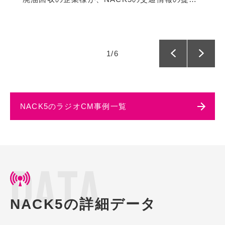
1
/
6
NACK5のラジオCM事例一覧
D
A
T
A
NACK5の詳細データ