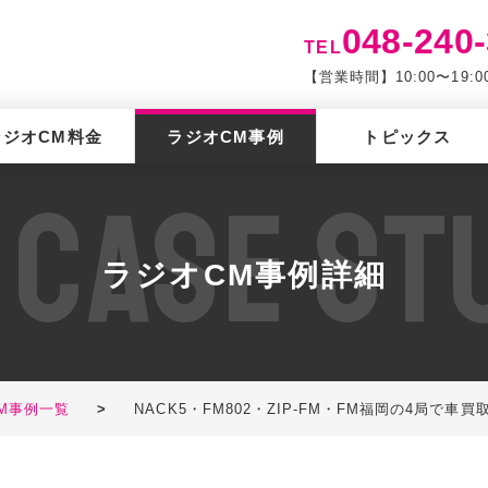
048-240
TEL
【営業時間】10:00〜19
ラジオCM料金
ラジオCM事例
トピックス
C
A
S
E
S
T
ラジオCM事例詳細
M事例一覧
>
NACK5・FM802・ZIP-FM・FM福岡の4局で