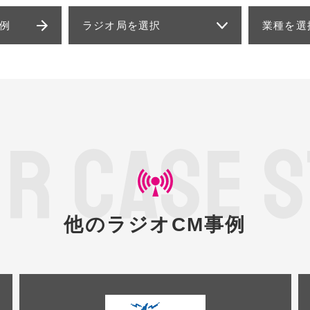
例
ラジオ局を選択
業種を選
E
R
C
A
S
E
S
他のラジオCM事例