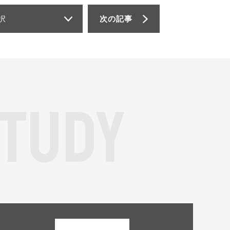
択
次の記事
T
U
D
Y