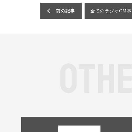
前の記事
全てのラジオCM事
O
T
H