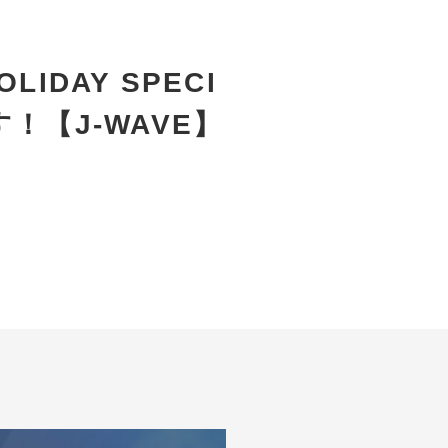
IDAY SPECI
す！【J-WAVE】