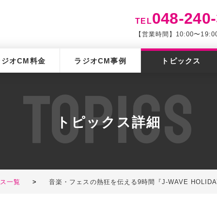
048-240
TEL
【営業時間】10:00〜19
ラジオCM料金
ラジオCM事例
トピックス
T
O
P
I
C
S
トピックス詳細
クス一覧
>
音楽・フェスの熱狂を伝える9時間『J-WAVE HOLIDAY SPECIAL