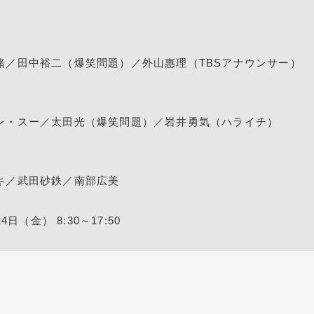
緒／田中裕二（爆笑問題）／外山惠理（TBSアナウンサー）
ン・スー／太田光（爆笑問題）／岩井勇気（ハライチ）
キ／武田砂鉄／南部広美
日（金） 8:30～17:50