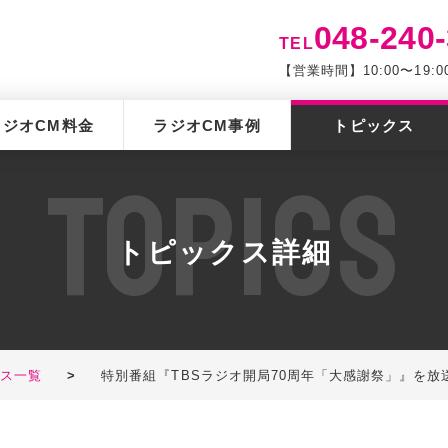
048-240
TEL
【営業時間】10:00〜19
ラジオCM料金
ラジオCM事例
トピックス
T
O
P
I
C
S
トピックス詳細
クス一覧
>
特別番組『TBSラジオ開局70周年「大感謝祭」』を放