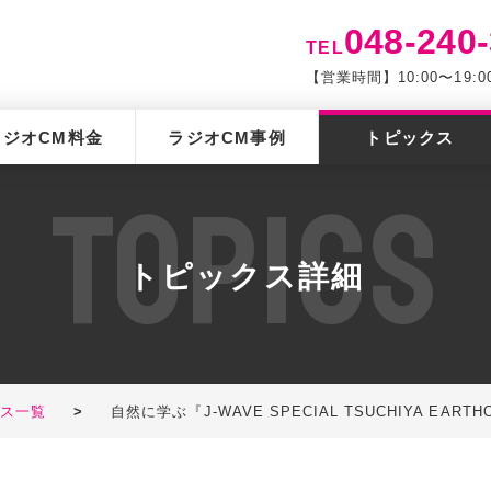
048-240
TEL
【営業時間】10:00〜19
ラジオCM料金
ラジオCM事例
トピックス
T
O
P
I
C
S
トピックス詳細
クス一覧
>
自然に学ぶ『J-WAVE SPECIAL TSUCHIYA EART